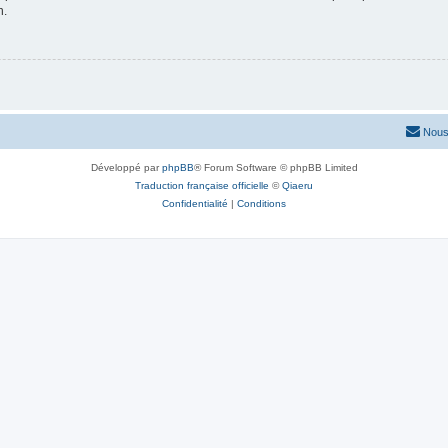
n.
Nous
Développé par
phpBB
® Forum Software © phpBB Limited
Traduction française officielle
©
Qiaeru
Confidentialité
|
Conditions